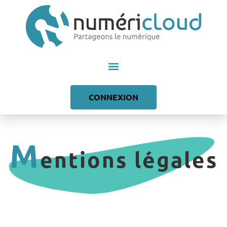
contenu
principal
CONNEXION
M
entions légales