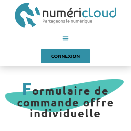
contenu
principal
CONNEXION
F
ormulaire de
commande offre
individuelle