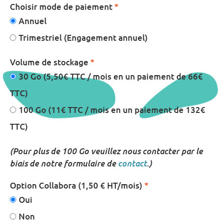
Choisir mode de paiement
*
Annuel
Trimestriel (Engagement annuel)
Volume de stockage
*
30 Go (5,50€ TTC / mois en un paiement de 66€
TTC)
100 Go (11€ TTC / mois en un paiement de 132€
TTC)
(Pour plus de 100 Go veuillez nous contacter par le
biais de notre formulaire de
contact
.)
Option Collabora (1,50 € HT/mois)
*
Oui
Non