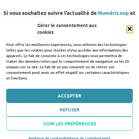
Si vous souhaitez suivre l’actualité de
Numéricoop
et
Numéricloud, abonnez-vous à notre newsletter
Gérer le consentement aux
cookies
S'ABONNER
Pour offrir les meilleures expériences, nous utilisons des technologies
telles que les cookies pour stocker et/ou accéder aux informations des
appareils. Le fait de consentir à ces technologies nous permettra de
traiter des données telles que le comportement de navigation ou les ID
uniques sur ce site. Le fait de ne pas consentir ou de retirer son
2026
consentement peut avoir un effet négatif sur certaines caractéristiques
et fonctions.
|
CGV/CGU
|
Politique de confidentialité
|
Mentions
légales
|
Infrastructure
|
Contact
|
Résiliation
ACCEPTER
REFUSER
VOIR LES PRÉFÉRENCES
CONNEXION
Politique de cookies
Politique de confidentialité